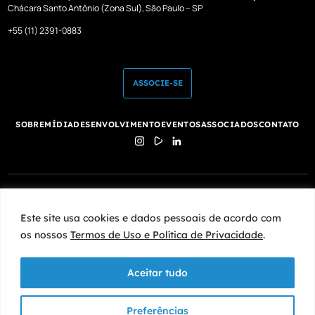
Chácara Santo Antônio (Zona Sul), São Paulo – SP
+55 (11) 2391-0883
ASSOCIE-SE
SOBRE
MÍDIA
DESENVOLVIMENTO
EVENTOS
ASSOCIADOS
CONTATO
Este site usa cookies e dados pessoais de acordo com os nossos
Termos de Uso e Política de Privacidade
.
Este site usa cookies e dados pessoais de acordo com
os nossos
Termos de Uso e Política de Privacidade
.
Aceitar tudo
COPYRIGHT © 2025 | POPAI | TODOS OS DIREITOS RESERVADOS
Preferências
DEV & DESIGN BY