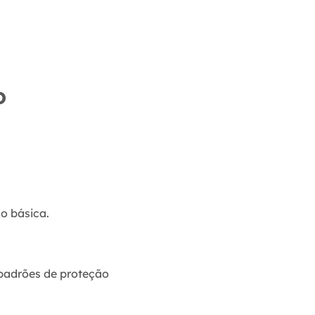
o
o básica.
 padrões de proteção