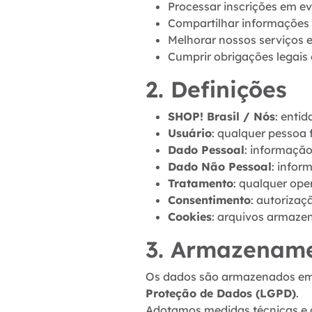
Processar inscrições em ev
Compartilhar informações 
Melhorar nossos serviços e 
Cumprir obrigações legais 
2. Definições
SHOP! Brasil / Nós
: entid
Usuário
: qualquer pessoa 
Dado Pessoal
: informação
Dado Não Pessoal
: infor
Tratamento
: qualquer op
Consentimento
: autorizaç
Cookies
: arquivos armazen
3. Armazename
Os dados são armazenados em p
Proteção de Dados (LGPD)
.
Adotamos medidas técnicas e a