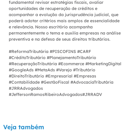
fundamental revisar estratégias fiscais, avaliar
oportunidades de recuperação de créditos e
acompanhar a evolução da jurisprudência judicial, que
poderá adotar critérios mais amplos de essencialidade
e relevância. Nosso escritório acompanha
permanentemente o tema e auxilia empresas na análise
preventiva e na defesa de seus direitos tributários.
#ReformaTributária #PISCOFINS #CARF
#CréditoTributário #PlanejamentoTributário
#RecuperaçãoTributária #Ecommerce #MarketingDigital
#GoogleAds #MetaAds #Varejo #Tributário
#DireitoTributário #Empresarial #Empresas
#Contabilidade #GestãoFiscal #AdvocaciaTributária
#JRRAdvogados
#JeffersonRamosRibeiroAdvogados#JRRADV
Veja também