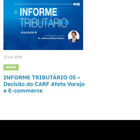
12 jun 2026
NEWS
INFORME TRIBUTÁRIO 05 –
Decisão do CARF Afeta Varejo
e E-commerce