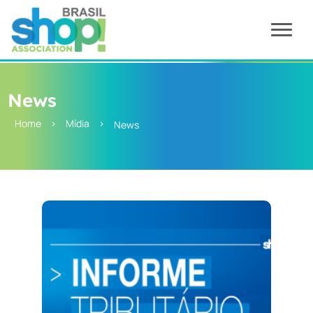
News
Home
>
Mídia
>
News