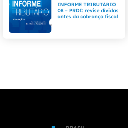
INFORME TRIBUTÁRIO
08 – PRDI: revise dívidas
antes da cobrança fiscal