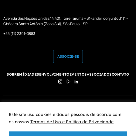
Avenida das Nações Unidas 14.401, Torre Tarumã – 31º andar, conjunto 3111 –
Chácara Santo Antônio (Zona Sul), São Paulo – SP
+55 (11) 2391-0883
ASSOCIE-SE
SOBRE
MÍDIA
DESENVOLVIMENTO
EVENTOS
ASSOCIADOS
CONTATO
Este site usa cookies e dados pessoais de acordo com os nossos
Termos de Uso e Política de Privacidade
.
Este site usa cookies e dados pessoais de acordo com
os nossos
Termos de Uso e Política de Privacidade
.