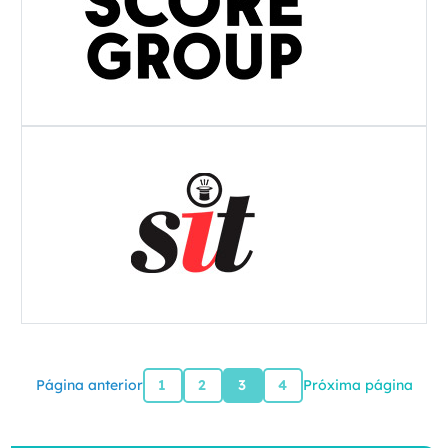
Página anterior
1
2
3
4
Próxima página