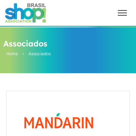
Associados
Home
>
Associados