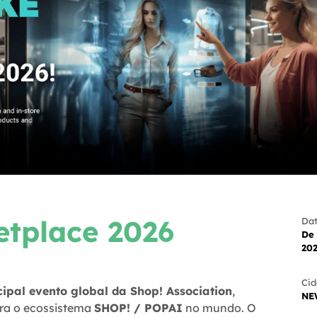
etplace 2026
Dat
De 
20
Cid
cipal evento global da Shop! Association
,
NE
era o ecossistema
SHOP! / POPAI
no mundo. O