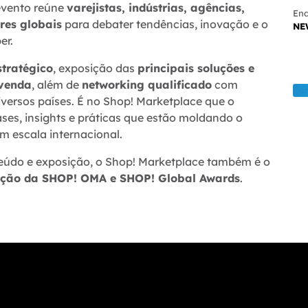
 evento reúne
varejistas, indústrias, agências,
End
eres globais
para debater tendências, inovação e o
NE
er.
stratégico
, exposição das
principais soluções e
 venda
, além de
networking qualificado
com
Con
diversos países. É no Shop! Marketplace que o
ses, insights e práticas que estão moldando o
m escala internacional.
údo e exposição, o Shop! Marketplace também é o
ação da SHOP! OMA e SHOP! Global Awards
.