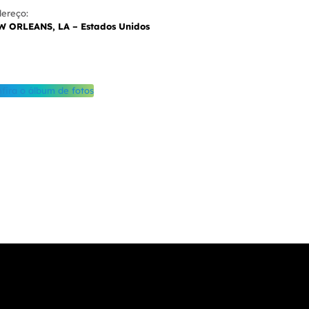
ereço:
W ORLEANS, LA – Estados Unidos
fira o álbum de fotos