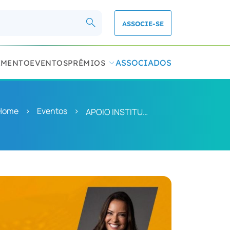
ASSOCIE-SE
ASSOCIADOS
IMENTO
EVENTOS
PRÊMIOS
Home
>
Eventos
>
APOIO INSTITUCIONAL SHOP!BRASIL – Curso ESPM – O Trade Marketing no Centro da Estratégia – Da Tradição à Inovação.