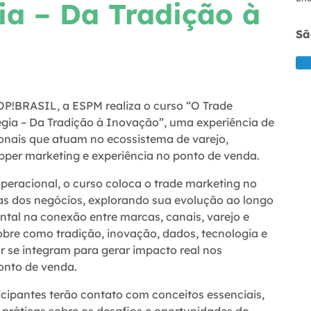
ia – Da Tradição à
Sã
Mai
OP!BRASIL, a ESPM realiza o curso “O Trade
égia – Da Tradição à Inovação”, uma experiência de
ionais que atuam no ecossistema de varejo,
opper marketing e experiência no ponto de venda.
racional, o curso coloca o trade marketing no
cas dos negócios, explorando sua evolução ao longo
tal na conexão entre marcas, canais, varejo e
sobre como tradição, inovação, dados, tecnologia e
se integram para gerar impacto real nos
onto de venda.
cipantes terão contato com conceitos essenciais,
 práticas sobre os desafios e oportunidades do