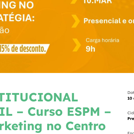
TITUCIONAL
Dat
10
L – Curso ESPM –
Cid
Pre
rketing no Centro
End