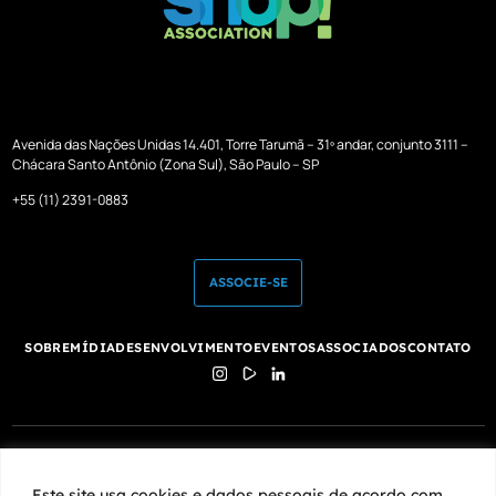
Avenida das Nações Unidas 14.401, Torre Tarumã – 31º andar, conjunto 3111 –
Chácara Santo Antônio (Zona Sul), São Paulo – SP
+55 (11) 2391-0883
ASSOCIE-SE
SOBRE
MÍDIA
DESENVOLVIMENTO
EVENTOS
ASSOCIADOS
CONTATO
Este site usa cookies e dados pessoais de acordo com os nossos
Termos de Uso e Política de Privacidade
.
Este site usa cookies e dados pessoais de acordo com